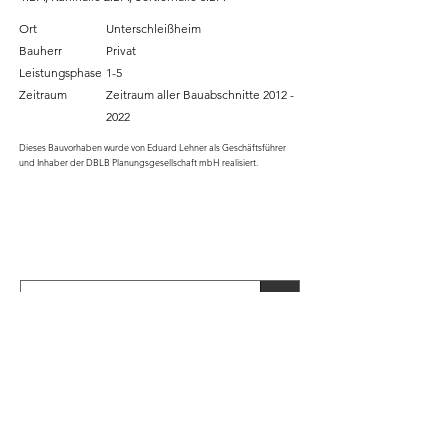
Ort
Unterschleißheim
Bauherr
Privat
Leistungsphase
1-5
Zeitraum
Zeitraum aller Bauabschnitte
2012 -
2022
Dieses Bauvorhaben wurde von Eduard Lehner als Geschäftsführer
und Inhaber der DBLB Planungsgesellschaft mbH realisiert.
Vorstadt Architekten Lehner und Partner mbB
Planung & Beratung
Pestalozzistr. 15 a | 80469 München
www.vorstadt-architekten.de
©2026