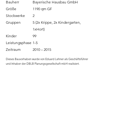
Bauherr
Bayerische Hausbau GmbH
Größe
1190 qm GF
Stockwerke
2
Gruppen
5 (2x Krippe, 2x Kindergarten,
1xHort)
Kinder
99
Leistungsphase
1-5
Zeitraum
2010 – 2015
Dieses Bauvorhaben wurde von Eduard Lehner als Geschäftsführer
und Inhaber der DBLB Planungsgesellschaft mbH realisiert.
Vorstadt Architekten Lehner und Partner mbB
Planung & Beratung